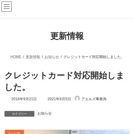
コ
ナ
ン
ビ
テ
ゲ
ン
ー
ツ
シ
へ
ョ
更新情報
ス
ン
キ
に
ッ
移
プ
動
HOME
更新情報
お知らせ
クレジットカード対応開始しました。
クレジットカード対応開始しま
した。
最
2016年9月21日
2021年9月5日
アエルズ事務局
終
更
新
お知らせ
カテゴリー
日
時
:
前の記事